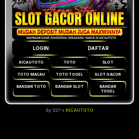
LOGIN
DAFTAR
KICAUTOTO
TOTO
SLOT
TOTO MACAU
TOTO TOGEL
SLOT GACOR
BANDAR TOTO
BANDAR SLOT
BANDAR
TOGEL
By SSY x
KICAUTOTO